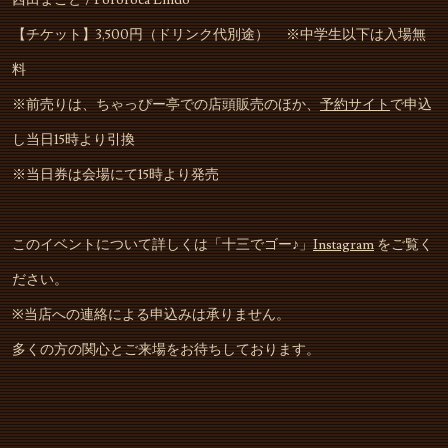
西田まこと / Pororoca Lindo
【チケット】3,500円（ドリンク代別途） ※中学生以下は入場無
料
※前売りは、ちゃっぴー亭での店頭販売のほか、
予約サイト
で申込
し当日15時より引換
※当日券は会場にて15時より発売
このイベントについて詳しくは「十三でゴー♪」
Instagram
をご覧く
ださい。
※当店への連絡による申込みは承りません。
多くの方の関心とご来場をお待ちしております。