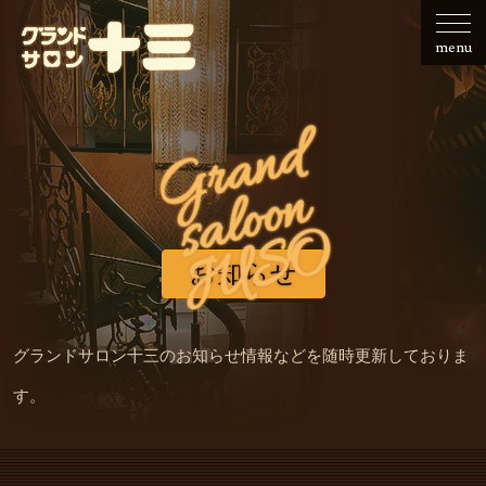
せ
会社
レ
で
ご
フ
のご
ー
の
利
の
menu
案内
の
ご
用
募
ご
利
事
集
G
r
a
n
d
s
a
l
o
o
利
用
例
用
n
JUSO
お知らせ
グランドサロン十三のお知らせ情報などを随時更新しておりま
す。