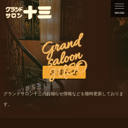
せ
会社
レ
で
ご
フ
のご
ー
の
利
の
menu
案内
の
ご
用
募
ご
利
事
集
G
r
a
n
d
s
a
l
o
o
利
用
例
用
n
JUSO
お知らせ
グランドサロン十三のお知らせ情報などを随時更新しておりま
す。