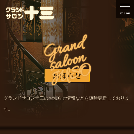
せ
会社
レ
で
ご
フ
のご
ー
の
利
の
menu
案内
の
ご
用
募
ご
利
事
集
G
r
a
n
d
s
a
l
o
o
利
用
例
用
n
JUSO
お知らせ
グランドサロン十三のお知らせ情報などを随時更新しておりま
す。